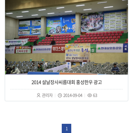
2014 설날장사씨름대회 홍성한우 광고
작
작
조
관리자
2014-09-04
63
성
성
회
자
일
수
:
:
:
1