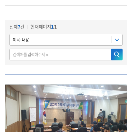
현재페이지
1
/1
전체
7
건