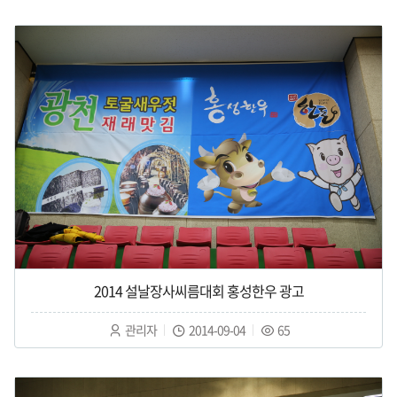
자
일
수
:
:
:
2014 설날장사씨름대회 홍성한우 광고
작
작
조
관리자
2014-09-04
65
성
성
회
자
일
수
:
:
: