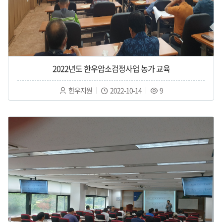
2022년도 한우암소검정사업 농가 교육
작
작
조
한우지원
2022-10-14
9
성
성
회
자
일
수
:
:
: