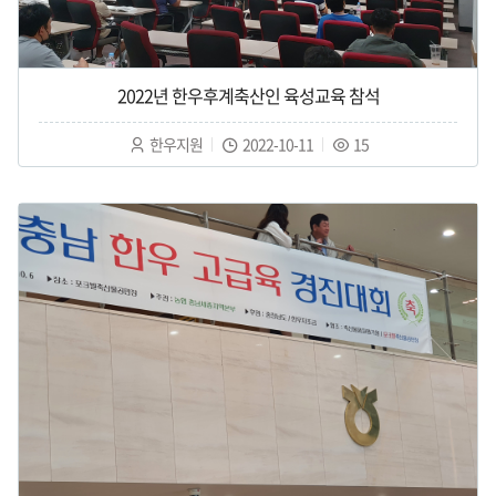
2022년 한우후계축산인 육성교육 참석
작
작
조
한우지원
2022-10-11
15
성
성
회
자
일
수
:
:
: