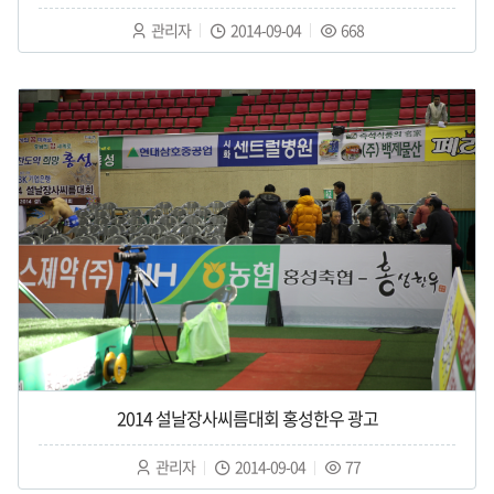
작
작
조
관리자
2014-09-04
668
성
성
회
자
일
수
:
:
:
2014 설날장사씨름대회 홍성한우 광고
작
작
조
관리자
2014-09-04
77
성
성
회