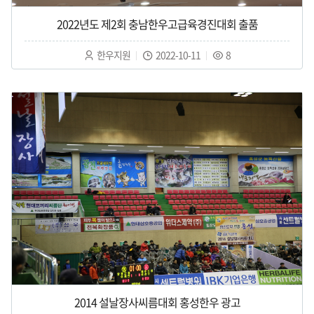
2022년도 제2회 충남한우고급육경진대회 출품
작
작
조
한우지원
2022-10-11
8
성
성
회
자
일
수
:
:
:
2014 설날장사씨름대회 홍성한우 광고